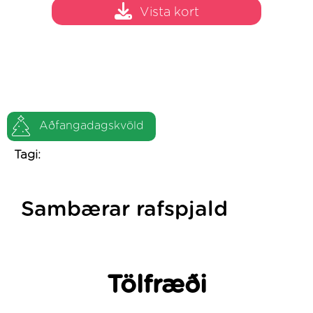
Vista kort
Aðfangadagskvöld
Tagi:
Sambærar rafspjald
Tölfræði