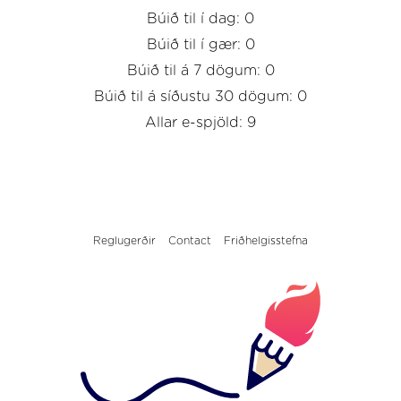
Búið til í dag: 0
Búið til í gær: 0
Búið til á 7 dögum: 0
Búið til á síðustu 30 dögum: 0
Allar e-spjöld: 9
Reglugerðir
Contact
Friðhelgisstefna