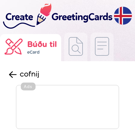
Búðu til
eCard
cofnij
Ads