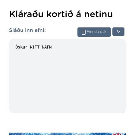
Kláraðu kortið á netinu
Sláðu inn efni:
Finndu ósk
↻