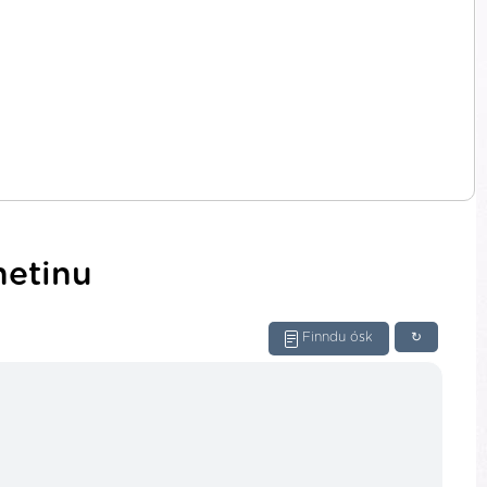
netinu
Finndu ósk
↻