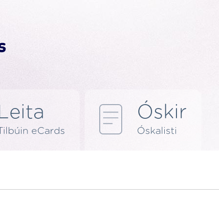
Leita
Óskir
Tilbúin eCards
Óskalisti