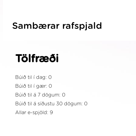
Sambærar rafspjald
Tölfræði
Búið til í dag: 0
Búið til í gær: 0
Búið til á 7 dögum: 0
Búið til á síðustu 30 dögum: 0
Allar e-spjöld: 9