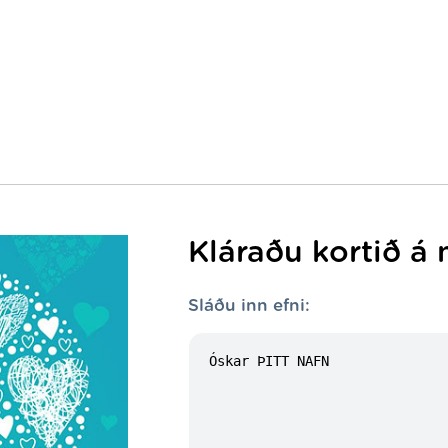
Kláraðu kortið á 
Sláðu inn efni: