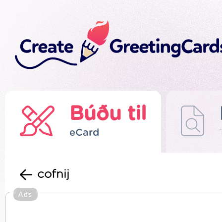
Búðu til
eCard
cofnij
Ads