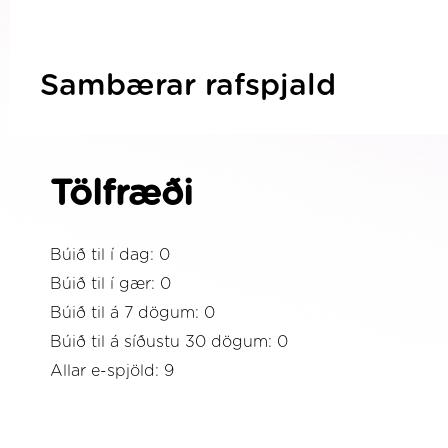
Sambærar rafspjald
Tölfræði
Búið til í dag: 0
Búið til í gær: 0
Búið til á 7 dögum: 0
Búið til á síðustu 30 dögum: 0
Allar e-spjöld: 9