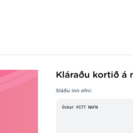
Kláraðu kortið á 
Sláðu inn efni: