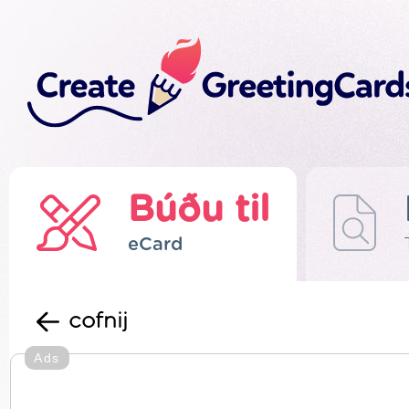
Búðu til
eCard
cofnij
Ads