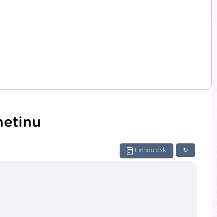
netinu
Finndu ósk
↻