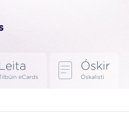
Leita
Óskir
Tilbúin eCards
Óskalisti