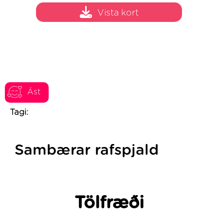
Vista kort
Ást
Tagi:
Sambærar rafspjald
Tölfræði