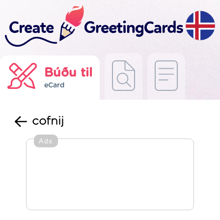
Búðu til
eCard
cofnij
Ads