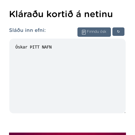
Kláraðu kortið á netinu
Sláðu inn efni:
Finndu ósk
↻