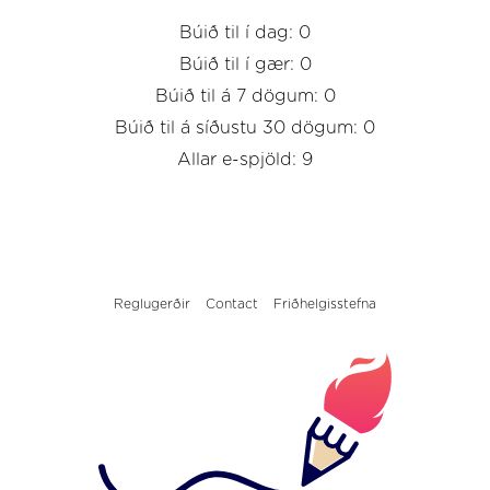
Búið til í dag: 0
Búið til í gær: 0
Búið til á 7 dögum: 0
Búið til á síðustu 30 dögum: 0
Allar e-spjöld: 9
Reglugerðir
Contact
Friðhelgisstefna