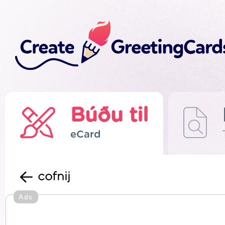
Búðu til
eCard
cofnij
Ads