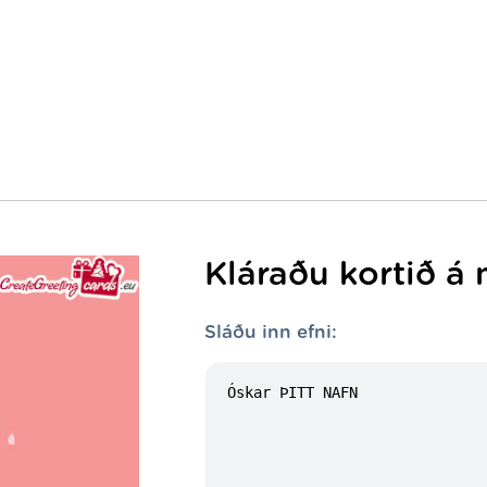
Kláraðu kortið á 
Sláðu inn efni: