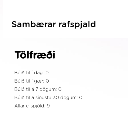
Sambærar rafspjald
Tölfræði
Búið til í dag: 0
Búið til í gær: 0
Búið til á 7 dögum: 0
Búið til á síðustu 30 dögum: 0
Allar e-spjöld: 9