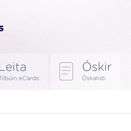
Leita
Óskir
Tilbúin eCards
Óskalisti