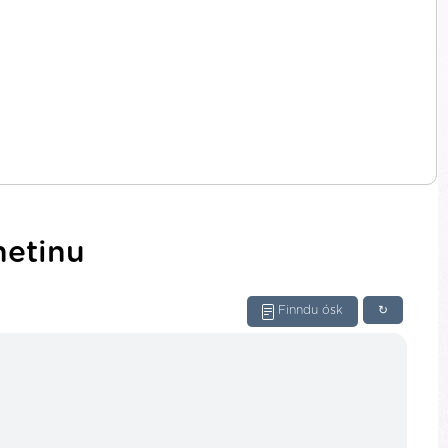
netinu
Finndu ósk
↻