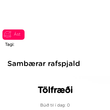
Ást
Tagi:
Sambærar rafspjald
Tölfræði
Búið til í dag: 0