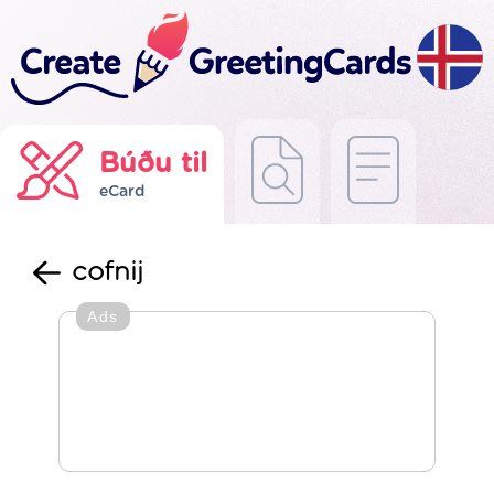
Búðu til
eCard
cofnij
Ads