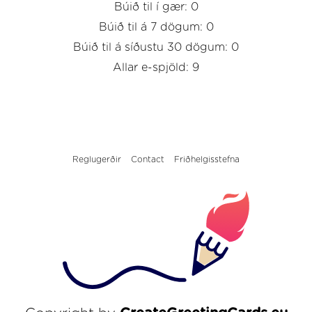
Búið til í gær: 0
Búið til á 7 dögum: 0
Búið til á síðustu 30 dögum: 0
Allar e-spjöld: 9
Reglugerðir
Contact
Friðhelgisstefna