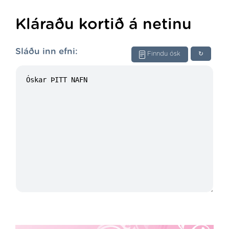
Kláraðu kortið á netinu
Sláðu inn efni:
Finndu ósk
↻