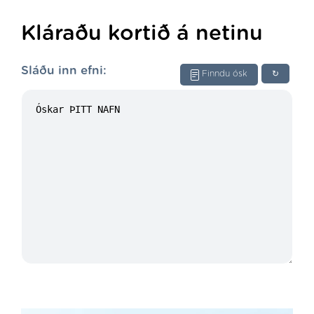
Kláraðu kortið á netinu
Sláðu inn efni:
Finndu ósk
↻