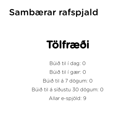
Sambærar rafspjald
Tölfræði
Búið til í dag: 0
Búið til í gær: 0
Búið til á 7 dögum: 0
Búið til á síðustu 30 dögum: 0
Allar e-spjöld: 9