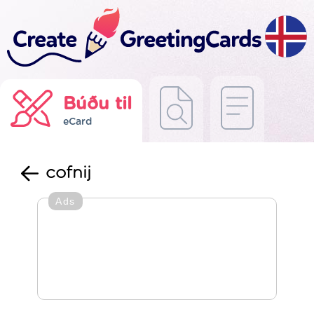
Búðu til
eCard
cofnij
Ads