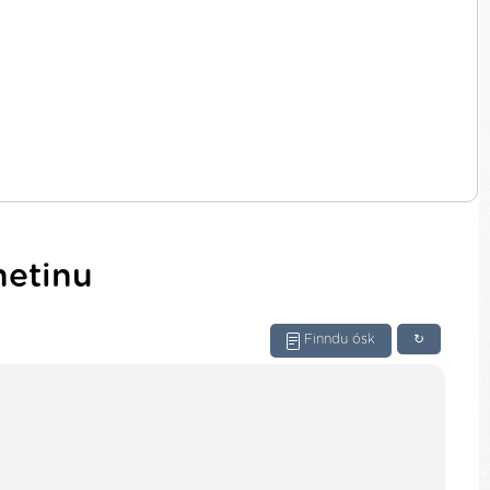
netinu
Finndu ósk
↻