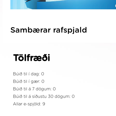
Sambærar rafspjald
Tölfræði
Búið til í dag: 0
Búið til í gær: 0
Búið til á 7 dögum: 0
Búið til á síðustu 30 dögum: 0
Allar e-spjöld: 9