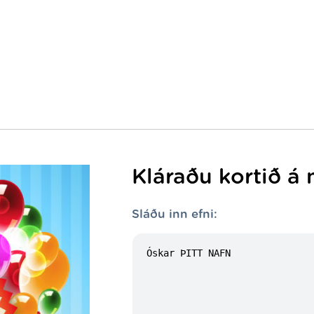
Kláraðu kortið á 
Sláðu inn efni: