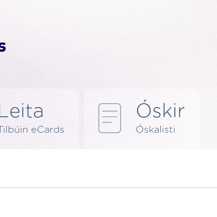
Leita
Óskir
Tilbúin eCards
Óskalisti