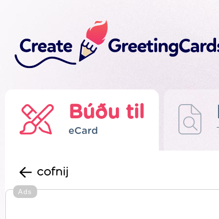
Búðu til
eCard
cofnij
Ads