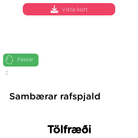
Vista kort
Páskar
:
Sambærar rafspjald
Tölfræði