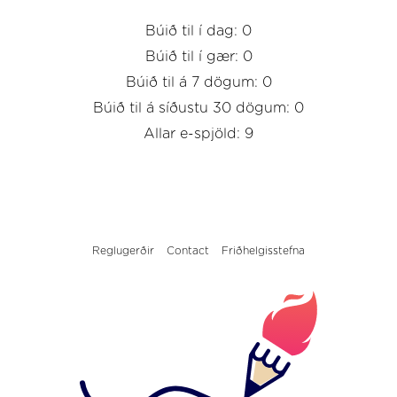
Búið til í dag: 0
Búið til í gær: 0
Búið til á 7 dögum: 0
Búið til á síðustu 30 dögum: 0
Allar e-spjöld: 9
Reglugerðir
Contact
Friðhelgisstefna