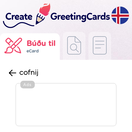
Búðu til
eCard
cofnij
Ads