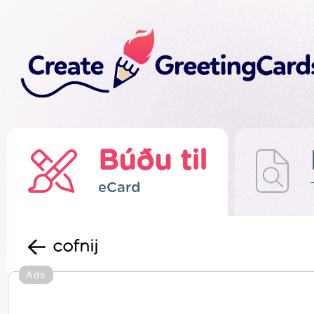
Búðu til
eCard
cofnij
Ads