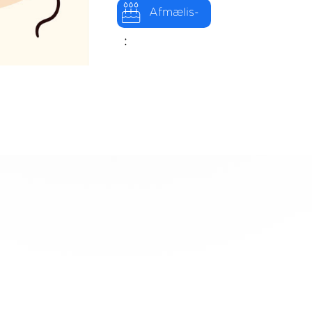
Afmælis-
: