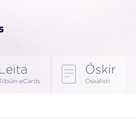
Leita
Óskir
Tilbúin eCards
Óskalisti