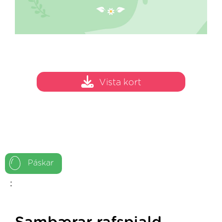
Vista kort
Páskar
: