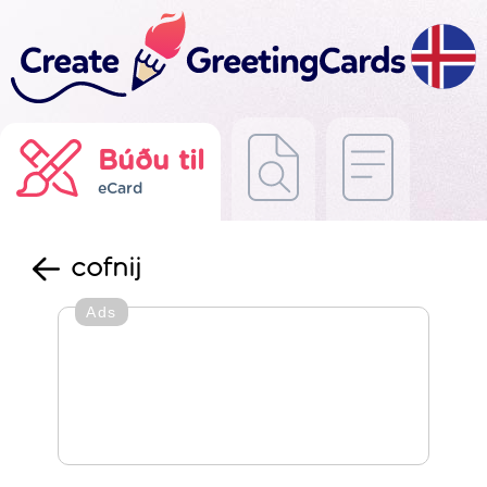
Búðu til
eCard
cofnij
Ads