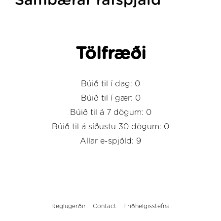
Sambærar rafspjald
Tölfræði
Búið til í dag: 0
Búið til í gær: 0
Búið til á 7 dögum: 0
Búið til á síðustu 30 dögum: 0
Allar e-spjöld: 9
Reglugerðir
Contact
Friðhelgisstefna