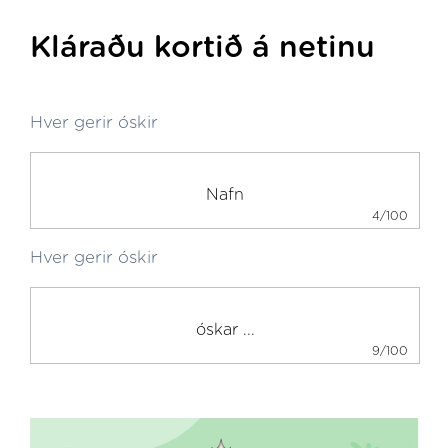
Kláraðu kortið á netinu
Hver gerir óskir
4/100
Hver gerir óskir
9/100